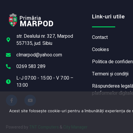
Link-uri utile
str. Dealului nr. 327, Marpod
Contact
557135, jud. Sibiu
Cookies
clmarpod@yahoo.com
Politica de confident
0269 583 289
Termeni și condiții
L-J 07:00 - 15:00 - V 7:00 –
13:00
Răspunderea legală a
platformelor digitale
Acest site folosește cookie-uri pentru a îmbunătăți experiența de na
Powered by
TNT Computers
&
City Manager