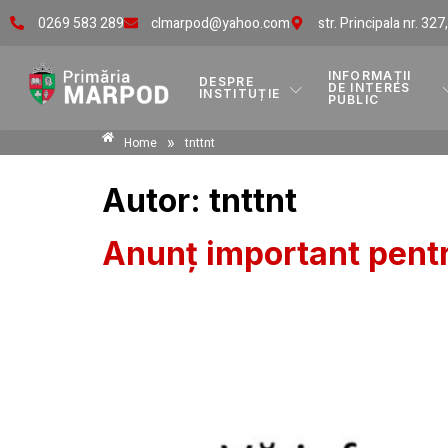
0269 583 289
clmarpod@yahoo.com
str. Principala nr. 327
INFORMAȚII
DESPRE
DE INTERES
INSTITUȚIE
PUBLIC
»
Home
tnttnt
Autor:
tnttnt
Anunț important pentr