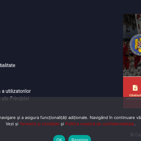
ialitate
 utilizatorilor
 ale Primăriei
vigare și a asigura funcționalițăți adiționale. Navigând în continuare vă 
Vezi și
Termenii și condițiile
și
Politica noastră de confidentialitate
.
© Cop
OK
Resping