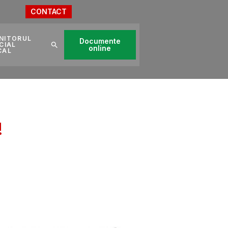
CONTACT
NITORUL
Documente
CIAL
online
CAL
!