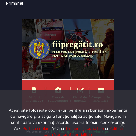
Primăriei
Acest site folosește cookie-uri pentru a îmbunătăți experiența
de navigare și a asigura funcționalițăți adiționale. Navigând în
continuare vă exprimaţi acordul asupra folosirii cookie-urilor.
Vezi
Politică cookie
. Vezi și
Termenii și condițiile
și
Politica
Powered by
TNT Computers
&
City Manager
noastră de confidentialitate
.