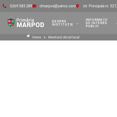
0269 583 289
clmarpod@yahoo.com
str. Principala nr. 327
INFORMAȚII
DESPRE
DE INTERES
INSTITUȚIE
PUBLIC
»
Home
Monitorul oficial local