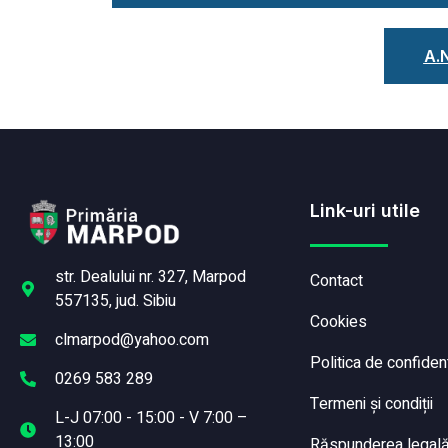
A.N
Link-uri utile
str. Dealului nr. 327, Marpod
Contact
557135, jud. Sibiu
Cookies
clmarpod@yahoo.com
Politica de confident
0269 583 289
Termeni și condiții
L-J 07:00 - 15:00 - V 7:00 –
13:00
Răspunderea legală a