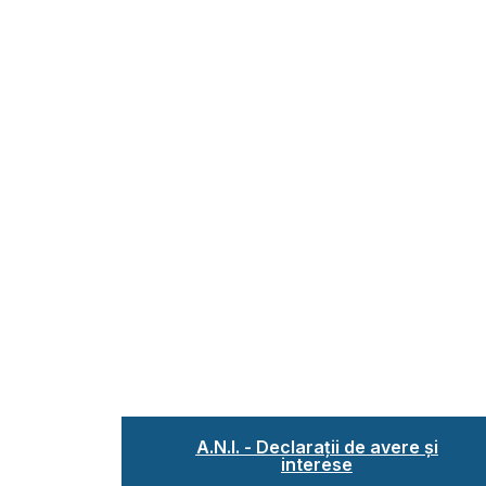
A.N.I. - Declarații de avere și
interese