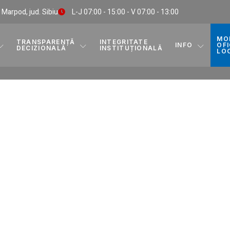
, Marpod, jud. Sibiu
L-J 07:00 - 15:00 - V 07:00 - 13:00
MO
TRANSPARENȚĂ
INTEGRITATE
INFO
OFI
DECIZIONALĂ
INSTITUȚIONALĂ
LO