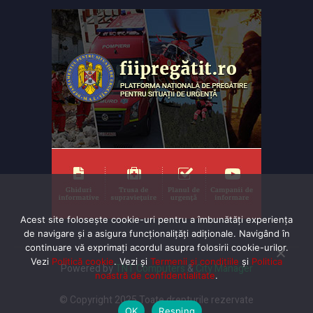
Acest site folosește cookie-uri pentru a îmbunătăți experiența
de navigare și a asigura funcționalițăți adiționale. Navigând în
continuare vă exprimaţi acordul asupra folosirii cookie-urilor.
Vezi
Politică cookie
. Vezi și
Termenii și condițiile
și
Politica
Powered by
TNT Computers
&
City Manager
noastră de confidentialitate
.
© Copyright 2025 Toate drepturile rezervate
OK
Resping