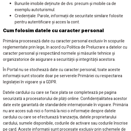
Bunurile imobile deținute de dvs. precum și mobile ca de
exemplu autoturismul.
Credențiale: Parole, informații de securitate similare folosite
pentru autentificare și acces la cont.
Cum folosim datele cu caracter personal
Primăria procesează date cu caracter personal exclusiv în scopurile
reglementate prin lege, în acord cu Politica de Prelucrare a datelor cu
caracter personal și respectând normele și măsurile tehnice și
organizatorice de asigurare a securității și integrității acestora.
În Portal nu se stochează date cu caracter personal, toate aceste
informații sunt stocate doar pe serverele Primăriei cu respectarea
legislației în vigoare și a GDPR.
Datele cardului cu care se face plata se completează pe pagina
securizată a procesatorului de plăți online. Confidențialitatea acestor
date este garantată de standardele internaționale în vigoare. Primăria
nu are acces sub nici o formă la nici o informație despre datele
cardului cu care se efectuează tranzacția, datele proprietarului
cardului, sumele disponibile, codurile de activare sau codurile înscrise
pe card. Aceste informații sunt procesate exclusiv prin schemele de