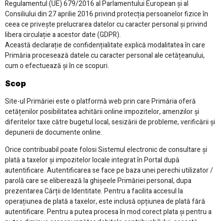
Regulamentul (UE) 679/2016 al Parlamentului European și al
Consiliului din 27 aprilie 2016 privind protecția persoanelor fizice în
ceea ce privește prelucrarea datelor cu caracter personal și privind
libera circulație a acestor date (GDPR).
Această declarație de confidențialitate explică modalitatea în care
Primăria procesează datele cu caracter personal ale cetățeanului,
cum o efectuează și în ce scopuri.
Scop
Site-ul Primăriei este o platformă web prin care Primăria oferă
cetățenilor posibilitatea achitării online impozitelor, amenzilor și
diferitelor taxe către bugetul local, sesizării de probleme, verificării și
depunerii de documente online.
Orice contribuabil poate folosi Sistemul electronic de consultare și
plată a taxelor și impozitelor locale integrat în Portal după
autentificare. Autentificarea se face pe baza unei perechi utilizator /
parolă care se eliberează la ghișeele Primăriei personal, dupa
prezentarea Cărții de Identitate. Pentru a facilita accesul la
operațiunea de plată a taxelor, este inclusă opțiunea de plată fără
autentificare. Pentru a putea procesa în mod corect plata și pentru a