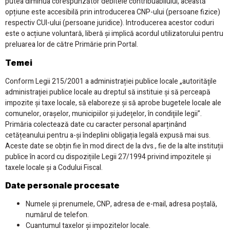
putea diminua corespunzător debitele contribuabilului, această
opțiune este accesibilă prin introducerea CNP-ului (persoane fizice)
respectiv CUI-ului (persoane juridice). Introducerea acestor coduri
este o acțiune voluntară, liberă și implică acordul utilizatorului pentru
preluarea lor de către Primărie prin Portal.
Temei
Conform Legii 215/2001 a administrației publice locale „autorităţile
administraţiei publice locale au dreptul să instituie şi să perceapă
impozite şi taxe locale, să elaboreze şi să aprobe bugetele locale ale
comunelor, oraşelor, municipiilor şi judeţelor, în condiţiile legii”.
Primăria colectează date cu caracter personal aparținând
cetățeanului pentru a-și îndeplini obligația legală expusă mai sus.
Aceste date se obțin fie în mod direct de la dvs., fie de la alte instituții
publice în acord cu dispozițiile Legii 27/1994 privind impozitele și
taxele locale și a Codului Fiscal.
Date personale procesate
Numele și prenumele, CNP, adresa de e-mail, adresa poștală,
numărul de telefon.
Cuantumul taxelor și impozitelor locale.