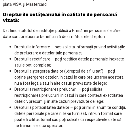
plată VISA și Mastercard.
Drepturile cetățeanului în calitate de persoană
vizată:
Dat fiind statutul de instituție publică a Primăriei persoana ale cărei
date sunt prelucrate beneficiază de următoarele drepturi:
Dreptul la informare – poți solicita informații privind activitățile
de prelucrare a datelor tale personale;
Dreptul la rectificare – poți rectifica datele personale inexacte
sau le poți completa;
Dreptul la ștergerea datelor („dreptul de a fi uitat”) – poți
obține ștergerea datelor, în cazul în care prelucrarea acestora
nu a fost legală sau în alte cazuri prevăzute de lege;
Dreptul la restricționarea prelucrării – poți solicita
restricționarea prelucrării în cazul în care contești exactitatea
datelor, precum și în alte cazuri prevăzute de lege;
Dreptul la portabilitatea datelor – poți primi, în anumite condiții,
datele personale pe care ni le-ai furnizat, într-un format care
poate fi citit automat sau poți solicita ca respectivele date să
fie transmise altui operator;