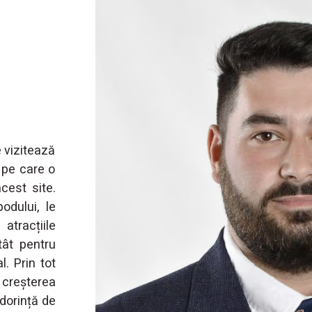
 vizitează
 pe care o
cest site.
odului, le
atracțiile
tât pentru
l. Prin tot
creșterea
 dorință de