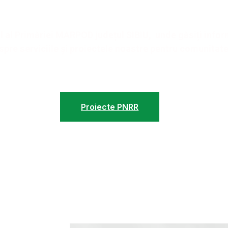
ial al Primăriei MARPOD județul SIBIU, unde găsiți infor
espre serviciile și proiectele noastre pentru comunitate
Proiecte PNRR
Conta