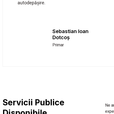
autodepășire.
Sebastian Ioan
Dotcoș
Primar
Servicii Publice
Ne an
Disponibile
expe