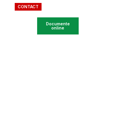
CONTACT
MONITORUL
Documente
OFICIAL
online
LOCAL
IA
 MARPOD