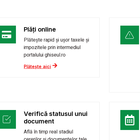
Plăți online
Plătește rapid și ușor taxele și
impozitele prin intermediul
portalului ghiseul.ro
Plătește aici
Verifică statusul unui
document
Află în timp real stadiul
cererilor și documentelor tale,