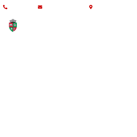
0269 583 289
clmarpod@yahoo.com
str. Principala nr. 327
INFORMAȚII
DESPRE
DE INTERES
INSTITUȚIE
PUBLIC
PR
Bun venit! P