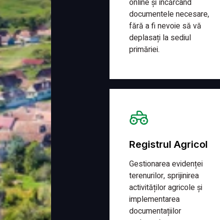
online și încărcând
documentele necesare,
fără a fi nevoie să vă
deplasați la sediul
primăriei.
Detalii
Registrul Agricol
Gestionarea evidenței
terenurilor, sprijinirea
activităților agricole și
implementarea
documentațiilor