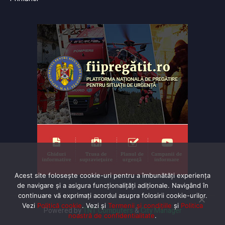
Acest site folosește cookie-uri pentru a îmbunătăți experiența
de navigare și a asigura funcționalițăți adiționale. Navigând în
continuare vă exprimaţi acordul asupra folosirii cookie-urilor.
Vezi
Politică cookie
. Vezi și
Termenii și condițiile
și
Politica
Powered by
TNT Computers
&
City Manager
noastră de confidentialitate
.