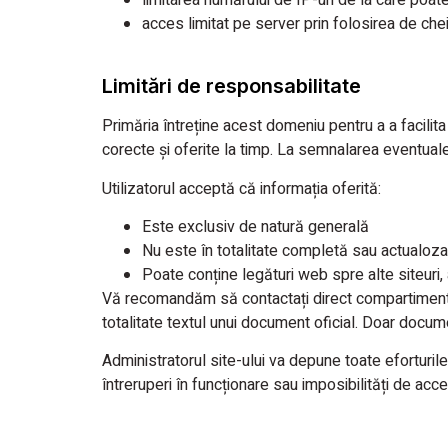
acces limitat pe server prin folosirea de che
Limitări de responsabilitate
Primăria întreține acest domeniu pentru a a facilita 
corecte și oferite la timp. La semnalarea eventuale
Utilizatorul acceptă că informația oferită:
Este exclusiv de natură generală
Nu este în totalitate completă sau actualoz
Poate conține legături web spre alte siteuri, 
Vă recomandăm să contactați direct compartimentel
totalitate textul unui document oficial. Doar docum
Administratorul site-ului va depune toate eforturile
întreruperi în funcționare sau imposibilități de ac