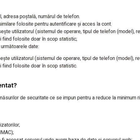
 adresa poștală, numărul de telefon.
imilare folosite pentru autentificare și acces la cont.
ește utilizatorul (sistemul de operare, tipul de telefon (model), r
i fiind folosite doar în scop statistic;
ză următoarele date:
ește utilizatorul (sistemul de operare, tipul de telefon (model), r
i fiind folosite doar în scop statistic.
entat?
rilor de securitate ce se impun pentru a reduce la minimum riscu
zatorilor;
(HMAC);
te fi accesat serverul unde avem baza de date și serverul web;