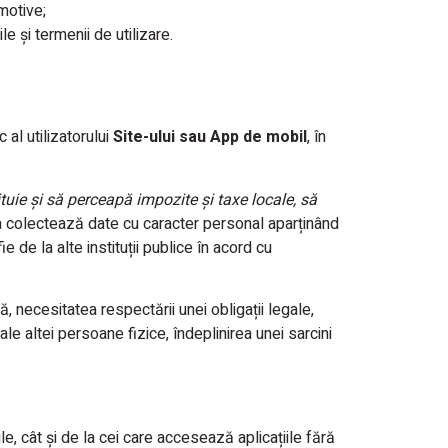
motive;
e şi termenii de utilizare.
al utilizatorului
Site-ului sau App de mobil
, în
ituie şi să perceapă impozite şi taxe locale, să
ia colectează date cu caracter personal aparținând
 de la alte instituții publice în acord cu
lă, necesitatea respectării unei obligații legale,
 ale altei persoane fizice, îndeplinirea unei sarcini
le, cât și de la cei care accesează aplicațiile fără