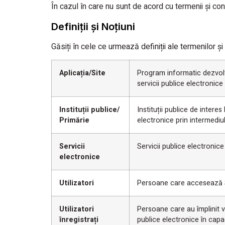
În cazul în care nu sunt de acord cu termenii şi con
Definiții și Noțiuni
Găsiți în cele ce urmează definiții ale termenilor și
Aplicația/Site
Program informatic dezvolta
servicii publice electronice 
Instituții publice/
Instituții publice de inter
Primărie
electronice prin intermediul
Servicii
Servicii publice electronice
electronice
Utilizatori
Persoane care accesează S
Utilizatori
Persoane care au împlinit v
înregistrați
publice electronice în capa