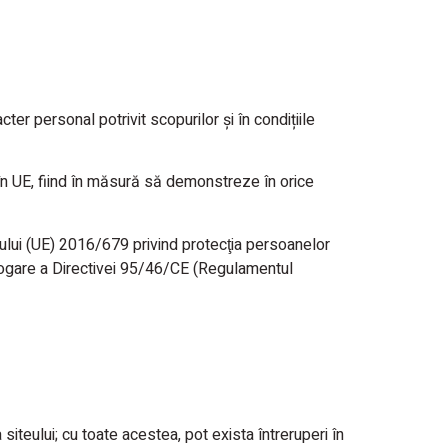
er personal potrivit scopurilor și în condițiile
în UE, fiind în măsură să demonstreze în orice
tului (UE) 2016/679 privind protecţia persoanelor
abrogare a Directivei 95/46/CE (Regulamentul
siteului; cu toate acestea, pot exista întreruperi în