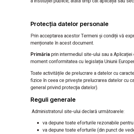
a instituției publice, atâta timp cât aplicația sau sec
Protecția datelor personale
Prin acceptarea acestor Termeni și condiții vă expri
menționate în acest document.
Primăria
prin intermediul site-ului sau a Aplicaț
moment conformitatea cu legislația Uniunii Europene
Toate activitățile de prelucrare a datelor cu cara
fizice în ceea ce priveşte prelucrarea datelor cu c
general privind protecţia datelor).
Reguli generale
Administratorul site-ului declară următoarele:
va depune toate eforturile rezonabile pentru 
va depune toate eforturile (din punct de veder