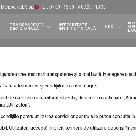
, Marpod, jud. Sibiu
L-J 07:00 - 15:00 - V 07:00 - 13:00
MO
TRANSPARENȚĂ
INTEGRITATE
INFO
OFI
DECIZIONALĂ
INSTITUȚIONALĂ
LO
gurarea unei mai mari transparenţe şi o mai bună înţelegere a activit
litate a termenilor şi condiţiilor expuse mai jos.
ment de către administratorul site-ului, denumit în continuare „Admin
e „Utilizatori”.
condiţiile pentru utilizarea serviciilor pentru a le putea consulta 
 Utilizatorii acceptă implicit, termenii de utilizare descrişi în co