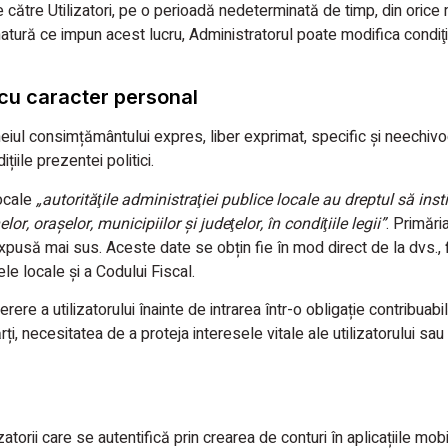
e către Utilizatori, pe o perioadă nedeterminată de timp, din orice 
natură ce impun acest lucru, Administratorul poate modifica condiţiil
r cu caracter personal
ul consimțământului expres, liber exprimat, specific și neechivoc 
țiile prezentei politici.
locale
„autorităţile administraţiei publice locale au dreptul să inst
, oraşelor, municipiilor şi judeţelor, în condiţiile legii”
. Primăr
xpusă mai sus. Aceste date se obțin fie în mod direct de la dvs., fie
le locale și a Codului Fiscal.
erere a utilizatorului înainte de intrarea într-o obligație contribuabi
rți, necesitatea de a proteja interesele vitale ale utilizatorului sau
torii care se autentifică prin crearea de conturi în aplicațiile mobi