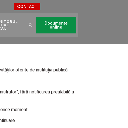
CONTACT
NITORUL
Documente
CIAL
online
CAL
ăţilor oferite de instituția publică.
istrator”, fără notificarea prealabilă a
în orice moment.
ntinuare.