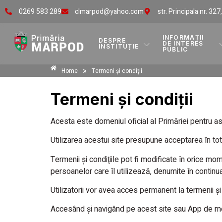
0269 583 289
clmarpod@yahoo.com
str. Principala nr. 327
INFORMAȚII
DESPRE
DE INTERES
INSTITUȚIE
PUBLIC
»
Home
Termeni și condiții
Termeni și condiții
Acesta este domeniul oficial al Primăriei pentru asi
Utilizarea acestui site presupune acceptarea în tota
Termenii şi condiţiile pot fi modificate în orice mo
persoanelor care îl utilizează, denumite în continuar
Utilizatorii vor avea acces permanent la termenii şi 
Accesând şi navigând pe acest site sau App de mobil,