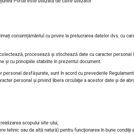
țiunea Portal este utilizată de către utilizator.
mați consimțământul cu privire la prelucrarea datelor dvs. cu caract
iei colectează, procesează și stochează date cu caracter personal 
 și cu principiile stabilite în prezentul document.
cter personal desfășurate, sunt în acord cu prevederile Regulamen
aracter personal şi privind libera circulaţie a acestor date şi de 
realizarea scopului site-ului;
e tehnic sau de altă natură) pentru funcţionarea în bune condiţii a 