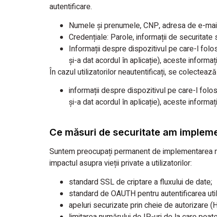
autentificare.
Numele și prenumele, CNP, adresa de e-mail,
Credențiale: Parole, informații de securitate s
Informații despre dispozitivul pe care-l folos
și-a dat acordul în aplicație), aceste informați
În cazul utilizatorilor neautentificați, se colectea
informații despre dispozitivul pe care-l folos
și-a dat acordul în aplicație), aceste informați
Ce măsuri de securitate am implem
Suntem preocupați permanent de implementarea măsu
impactul asupra vieții private a utilizatorilor:
standard SSL de criptare a fluxului de date;
standard de OAUTH pentru autentificarea utili
apeluri securizate prin cheie de autorizare 
limitarea numărului de IP-uri de la care poa