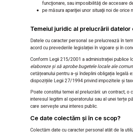
funcţionare, sau imposibilităţi de accesare d
pe măsura apariţiei unor situaţii noi de orice 
Temeiul juridic al prelucrării datelo
Datele cu caracter personal se prelucrează în temei
acord cu prevederile legislației în vigoare și în condi
Conform Legii 215/2001 a administrației publice 
elaboreze şi să aprobe bugetele locale ale comunelor
cetățeanului pentru a-și îndeplini obligația legală e
dispozițiile Legii 27/1994 privind impozitele și taxe
Poate constitui temei al prelucrării: un contract, o c
interesul legitim al operatorului sau al unei terțe pă
care serveşte unui interes public.
Ce date colectăm și în ce scop?
Colectăm date cu caracter personal atât de la utiliza