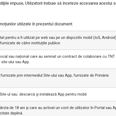
diţiile impuse, Utilizatorii trebuie să înceteze accesarea acestui se
 noțiunilor utilizate în prezentul document.
t pentru a fi utilizat pe web sau pe un dispozitiv mobil (IoS, Android) 
furnizate de către instituțiile publice.
es local sau național care au semnat un contract de colaborare cu TNT
 site-ului sau App.
 furnizate prin intermediul Site-ului sau App, furnizate de Primărie.
ite-ul sau descarcă și instalează App pentru mobil.
ârsta de 18 ani și care au activat un cont de utilizator în Portal sau A
citate deplină.