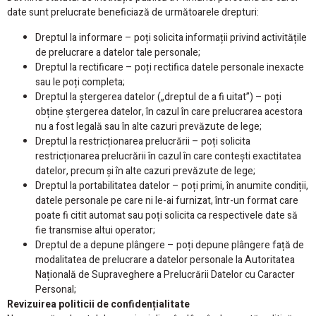
date sunt prelucrate beneficiază de următoarele drepturi:
Dreptul la informare – poți solicita informații privind activitățile
de prelucrare a datelor tale personale;
Dreptul la rectificare – poți rectifica datele personale inexacte
sau le poți completa;
Dreptul la ștergerea datelor („dreptul de a fi uitat”) – poți
obține ștergerea datelor, în cazul în care prelucrarea acestora
nu a fost legală sau în alte cazuri prevăzute de lege;
Dreptul la restricționarea prelucrării – poți solicita
restricționarea prelucrării în cazul în care contești exactitatea
datelor, precum și în alte cazuri prevăzute de lege;
Dreptul la portabilitatea datelor – poți primi, în anumite condiții,
datele personale pe care ni le-ai furnizat, într-un format care
poate fi citit automat sau poți solicita ca respectivele date să
fie transmise altui operator;
Dreptul de a depune plângere – poți depune plângere față de
modalitatea de prelucrare a datelor personale la Autoritatea
Națională de Supraveghere a Prelucrării Datelor cu Caracter
Personal;
Revizuirea politicii de confidențialitate