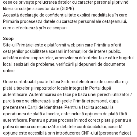
ceea ce privește prelucrarea datelor cu caracter personal și privind
libera circulație a acestor date (GDPR).
Această declarație de confidențialitate explică modalitatea în care
Primăria procesează datele cu caracter personal ale cetățeanului,
cum o efectuează și în ce scopuri.
Scop
Site-ul Primăriei este o platformă web prin care Primăria oferă
cetățenilor posibilitatea acesării informațiilor de interes public,
achitării online impozitelor, amenzilor și diferitelor taxe către bugetul
local, sesizării de probleme, verificării și depunerii de documente
online.
Orice contribuabil poate folosi Sistemul electronic de consultare și
plată a taxelor și impozitelor locale integrat în Portal după
autentificare. Autentificarea se face pe baza unei perechi utilizator /
parolă care se eliberează la ghișeele Primăriei personal, dupa
prezentarea Cărții de Identitate. Pentru a facilita accesul la
operațiunea de plată a taxelor, este inclusă opțiunea de plată fără
autentificare. Pentru a putea procesa în mod corect plata și pentru a
putea diminua corespunzător debitele contribuabilului, această
opțiune este accesibilă prin introducerea CNP-ului (persoane fizice)