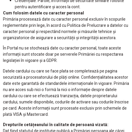
Credențiale: Parole, informații de securitate similare folosite
pentru autentificare și acces la cont.
Cum folosim datele cu caracter personal
Primăria procesează date cu caracter personal exclusiv în scopurile
reglementate prin lege, în acord cu Politica de Prelucrare a datelor cu
caracter personal și respectând normele și măsurile tehnice și
organizatorice de asigurare a securității și integrității acestora.
În Portal nu se stochează date cu caracter personal, toate aceste
informații sunt stocate doar pe serverele Primăriei cu respectarea
legislației în vigoare și a GDPR.
Datele cardului cu care se face plata se completează pe pagina
securizată a procesatorului de plăți online. Confidențialitatea acestor
date este garantată de standardele internaționale în vigoare. Primăria
nu are acces sub nici o formă la nici o informație despre datele
cardului cu care se efectuează tranzacția, datele proprietarului
cardului, sumele disponibile, codurile de activare sau codurile înscrise
pe card. Aceste informații sunt procesate exclusiv prin schemele de
plată VISA și Mastercard.
Drepturile cetățeanului în calitate de persoană vizată:
Dat fiind statutul de instituție publică a Primăriei persoana ale cărei