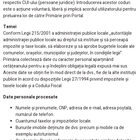
respectiv CUI-ului (persoane juridice). Introducerea acestor coduri
este o acțiune voluntară, liberă și implică acordul utilizatorului pentru
preluarea lor de către Primărie prin Portal.
Temei
Conform Legii 215/2001 a administrației publice locale „autorităţile
administraţiei publice locale au dreptul să instituie şi să perceapă
impozite şi taxe locale, să elaboreze şi să aprobe bugetele locale ale
comunelor, oraşelor, municipiilor şi judeţelor, în condiţiile legii”.
Primăria colectează date cu caracter personal aparținând
cetățeanului pentru a-și îndeplini obligația legală expusă mai sus.
Aceste date se obțin fie în mod direct de la dvs., fie de la alte instituții
publice în acord cu dispozițiile Legii 27/1994 privind impozitele și
taxele locale și a Codului Fiscal.
Date personale procesate
Numele și prenumele, CNP, adresa de e-mail, adresa poștală,
numărul de telefon.
Cuantumul taxelor și impozitelor locale.
Bunurile imobile deținute de dvs. precum și mobile ca de
exemplu autoturismul.