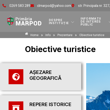
0269 583 289
clmarpod@yahoo.com
str. Principala nr. 327
INFORMAȚII
DESPRE
DE INTERES
INSTITUȚIE
PUBLIC
»
»
»
Home
Info
Prezentare
Obiective turistice
Obiective turistice
AȘEZARE
GEOGRAFICĂ
REPERE ISTORICE