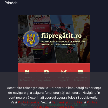
Primăriei
Acest site folosește cookie-uri pentru a îmbunătăți experiența
de navigare și a asigura funcționalițăți adiționale. Navigând în
continuare vă exprimaţi acordul asupra folosirii cookie-urilor.
Vezi
Politică cookie
. Vezi și
Termenii și condițiile
și
Politica
Powered by
TNT Computers
&
City Manager
noastră de confidentialitate
.