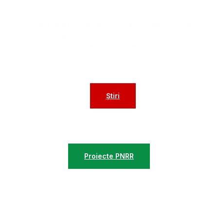
Bun venit pe site-ul oficial al Primăriei MARPOD județul
SIBIU, unde găsiți informații utile și actualizate despre
serviciile și proiectele noastre pentru comunitate.
Știri
Proiecte
Proiecte PNRR
Contact