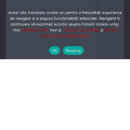
Acest site folosește cookie-uri pentru a îmbunătăți experiența
de navigare și a asigura funcționalițăți adiționale. Navigând în
continuare vă exprimaţi acordul asupra folosirii cookie-urilor.
Vezi
Politică cookie
. Vezi și
Termenii și condițiile
și
Politica
noastră de confidentialitate
.
OK
Resping